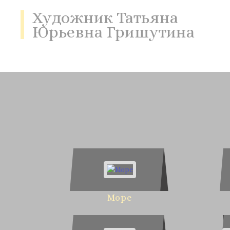
Художник Татьяна
Юрьевна Гришутина
Море